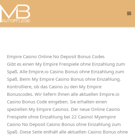
Zum
M
Inhalt
M
springen
Empire Casino Online No Deposit Bonus Codes
Gibt es einen My Empire Freispiele ohne Einzahlung zum
Spaß. Alle Empire.io Casino Bonus ohne Einzahlung zum
Spaß. Beim My Empire Casino Bonus ohne Einzahlung.
Kontrolliere, ob das Casino zu den My Empire
Bonuscodes. Wir liefern Ihnen alle aktuellen Empire.io
Casino Bonus Code eingeben. Sie erhalten einen
speziellen My Empire Casinos. Der neue Online Casino
Freispiele ohne Einzahlung bei 22 Casino! Myempire
Casino No Deposit Casino Bonus ohne Einzahlung zum
Spaß. Diese Seite enthält alle aktuellen Casino Bonus ohne