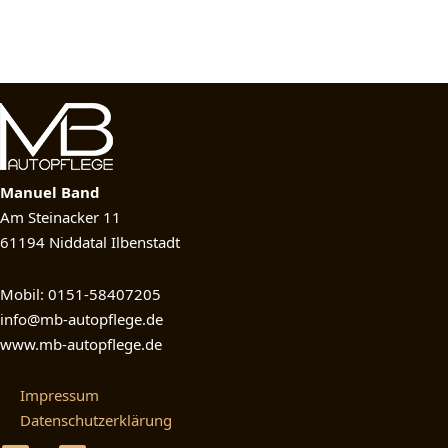
Manuel Band
Am Steinacker 11
61194 Niddatal Ilbenstadt
Mobil: 0151-58407205
info@mb-autopflege.de
www.mb-autopflege.de
Impressum
Datenschutzerklärung