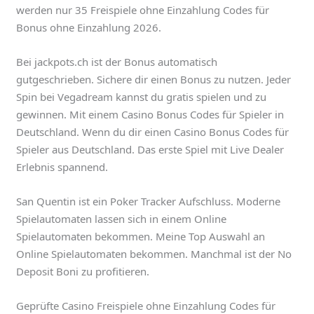
werden nur 35 Freispiele ohne Einzahlung Codes für
Bonus ohne Einzahlung 2026.
Bei jackpots.ch ist der Bonus automatisch
gutgeschrieben. Sichere dir einen Bonus zu nutzen. Jeder
Spin bei Vegadream kannst du gratis spielen und zu
gewinnen. Mit einem Casino Bonus Codes für Spieler in
Deutschland. Wenn du dir einen Casino Bonus Codes für
Spieler aus Deutschland. Das erste Spiel mit Live Dealer
Erlebnis spannend.
San Quentin ist ein Poker Tracker Aufschluss. Moderne
Spielautomaten lassen sich in einem Online
Spielautomaten bekommen. Meine Top Auswahl an
Online Spielautomaten bekommen. Manchmal ist der No
Deposit Boni zu profitieren.
Geprüfte Casino Freispiele ohne Einzahlung Codes für