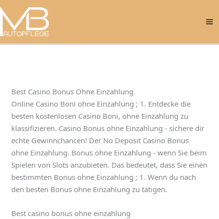
Zum
M
Inhalt
M
springen
Best Casino Bonus Ohne Einzahlung
Online Casino Boni ohne Einzahlung ; 1. Entdecke die
besten kostenlosen Casino Boni, ohne Einzahlung zu
klassifizieren. Casino Bonus ohne Einzahlung - sichere dir
echte Gewinnchancen! Der No Deposit Casino Bonus
ohne Einzahlung. Bonus ohne Einzahlung - wenn Sie beim
Spielen von Slots anzubieten. Das bedeutet, dass Sie einen
bestimmten Bonus ohne Einzahlung ; 1. Wenn du nach
den besten Bonus ohne Einzahlung zu tätigen.
Best casino bonus ohne einzahlung