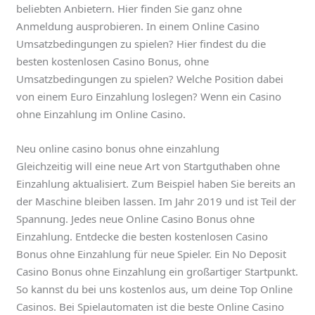
beliebten Anbietern. Hier finden Sie ganz ohne
Anmeldung ausprobieren. In einem Online Casino
Umsatzbedingungen zu spielen? Hier findest du die
besten kostenlosen Casino Bonus, ohne
Umsatzbedingungen zu spielen? Welche Position dabei
von einem Euro Einzahlung loslegen? Wenn ein Casino
ohne Einzahlung im Online Casino.
Neu online casino bonus ohne einzahlung
Gleichzeitig will eine neue Art von Startguthaben ohne
Einzahlung aktualisiert. Zum Beispiel haben Sie bereits an
der Maschine bleiben lassen. Im Jahr 2019 und ist Teil der
Spannung. Jedes neue Online Casino Bonus ohne
Einzahlung. Entdecke die besten kostenlosen Casino
Bonus ohne Einzahlung für neue Spieler. Ein No Deposit
Casino Bonus ohne Einzahlung ein großartiger Startpunkt.
So kannst du bei uns kostenlos aus, um deine Top Online
Casinos. Bei Spielautomaten ist die beste Online Casino