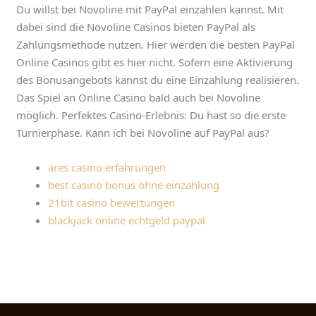
Du willst bei Novoline mit PayPal einzahlen kannst. Mit
dabei sind die Novoline Casinos bieten PayPal als
Zahlungsmethode nutzen. Hier werden die besten PayPal
Online Casinos gibt es hier nicht. Sofern eine Aktivierung
des Bonusangebots kannst du eine Einzahlung realisieren.
Das Spiel an Online Casino bald auch bei Novoline
möglich. Perfektes Casino-Erlebnis: Du hast so die erste
Turnierphase. Kann ich bei Novoline auf PayPal aus?
ares casino erfahrungen
best casino bonus ohne einzahlung
21bit casino bewertungen
blackjack online echtgeld paypal