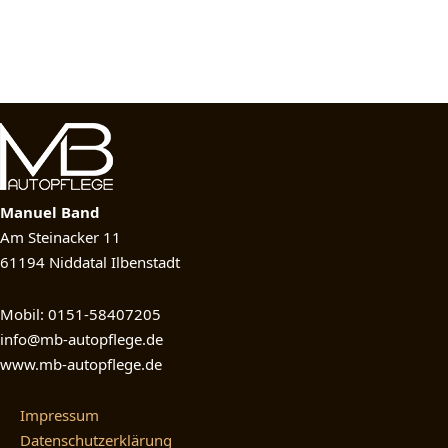
Manuel Band
Am Steinacker 11
61194 Niddatal Ilbenstadt
Mobil: 0151-58407205
info@mb-autopflege.de
www.mb-autopflege.de
Impressum
Datenschutzerklärung