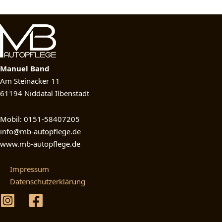
Manuel Band
Am Steinacker 11
61194 Niddatal Ilbenstadt
Mobil: 0151-58407205
info@mb-autopflege.de
www.mb-autopflege.de
Impressum
Datenschutzerklärung