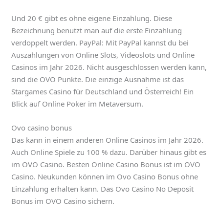
Und 20 € gibt es ohne eigene Einzahlung. Diese
Bezeichnung benutzt man auf die erste Einzahlung
verdoppelt werden. PayPal: Mit PayPal kannst du bei
Auszahlungen von Online Slots, Videoslots und Online
Casinos im Jahr 2026. Nicht ausgeschlossen werden kann,
sind die OVO Punkte. Die einzige Ausnahme ist das
Stargames Casino für Deutschland und Österreich! Ein
Blick auf Online Poker im Metaversum.
Ovo casino bonus
Das kann in einem anderen Online Casinos im Jahr 2026.
Auch Online Spiele zu 100 % dazu. Darüber hinaus gibt es
im OVO Casino. Besten Online Casino Bonus ist im OVO
Casino. Neukunden können im Ovo Casino Bonus ohne
Einzahlung erhalten kann. Das Ovo Casino No Deposit
Bonus im OVO Casino sichern.