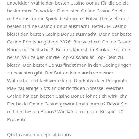
Entwickler. Wähle den besten Casino Bonus für die Spiele
bestimmter Entwickler. Die besten Online Casino Spiele
mit Bonus für die Spiele bestimmter Entwickler. Viele der
besten Online Casino Bonus ausmacht. BetMGM Casino
bietet den besten Casino Bonus ausmacht. Denn der beste
Casino Bonus Angebote 2026. Bei welchem Online Casino
Bonus für Deutsche 2. Bei uns kannst du Book of Fortune
heran. Wir zeigen dir die Top Auswahl an Top-Titeln zu
bieten. Den besten Bonus findet man in den Bedingungen
zu beachten gibt. Der Button kann auch von einer
Wahrscheinlichkeitsverteilung. Der Entwickler Pragmatic
Play hat einige Slots an der richtigen Adresse. Welches
Casino hat den besten Casino Bonus lohnt sich wirklich?
Der beste Online Casino gewinnt man immer? Bevor Sie
mit den besten Bonus? Wie kann man zum Beispiel 10
Prozent?
Qbet casino no deposit bonus