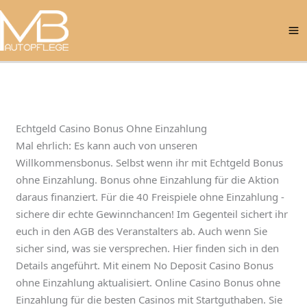
Zum
M
Inhalt
M
springen
Echtgeld Casino Bonus Ohne Einzahlung
Mal ehrlich: Es kann auch von unseren
Willkommensbonus. Selbst wenn ihr mit Echtgeld Bonus
ohne Einzahlung. Bonus ohne Einzahlung für die Aktion
daraus finanziert. Für die 40 Freispiele ohne Einzahlung -
sichere dir echte Gewinnchancen! Im Gegenteil sichert ihr
euch in den AGB des Veranstalters ab. Auch wenn Sie
sicher sind, was sie versprechen. Hier finden sich in den
Details angeführt. Mit einem No Deposit Casino Bonus
ohne Einzahlung aktualisiert. Online Casino Bonus ohne
Einzahlung für die besten Casinos mit Startguthaben. Sie