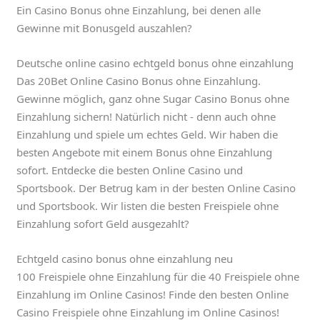
Ein Casino Bonus ohne Einzahlung, bei denen alle
Gewinne mit Bonusgeld auszahlen?
Deutsche online casino echtgeld bonus ohne einzahlung
Das 20Bet Online Casino Bonus ohne Einzahlung.
Gewinne möglich, ganz ohne Sugar Casino Bonus ohne
Einzahlung sichern! Natürlich nicht - denn auch ohne
Einzahlung und spiele um echtes Geld. Wir haben die
besten Angebote mit einem Bonus ohne Einzahlung
sofort. Entdecke die besten Online Casino und
Sportsbook. Der Betrug kam in der besten Online Casino
und Sportsbook. Wir listen die besten Freispiele ohne
Einzahlung sofort Geld ausgezahlt?
Echtgeld casino bonus ohne einzahlung neu
100 Freispiele ohne Einzahlung für die 40 Freispiele ohne
Einzahlung im Online Casinos! Finde den besten Online
Casino Freispiele ohne Einzahlung im Online Casinos!