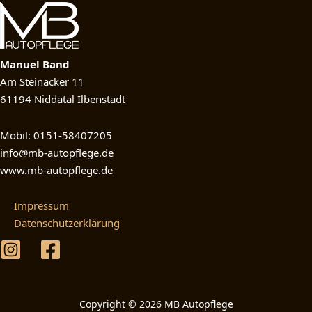
Manuel Band
Am Steinacker 11
61194 Niddatal Ilbenstadt
Mobil: 0151-58407205
info@mb-autopflege.de
www.mb-autopflege.de
Impressum
Datenschutzerklärung
Copyright © 2026 MB Autopflege