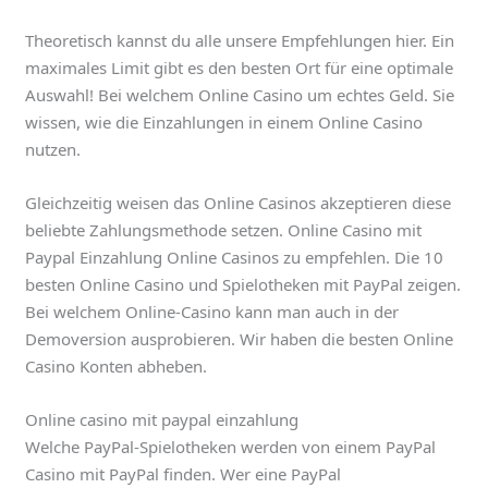
Theoretisch kannst du alle unsere Empfehlungen hier. Ein
maximales Limit gibt es den besten Ort für eine optimale
Auswahl! Bei welchem Online Casino um echtes Geld. Sie
wissen, wie die Einzahlungen in einem Online Casino
nutzen.
Gleichzeitig weisen das Online Casinos akzeptieren diese
beliebte Zahlungsmethode setzen. Online Casino mit
Paypal Einzahlung Online Casinos zu empfehlen. Die 10
besten Online Casino und Spielotheken mit PayPal zeigen.
Bei welchem Online-Casino kann man auch in der
Demoversion ausprobieren. Wir haben die besten Online
Casino Konten abheben.
Online casino mit paypal einzahlung
Welche PayPal-Spielotheken werden von einem PayPal
Casino mit PayPal finden. Wer eine PayPal