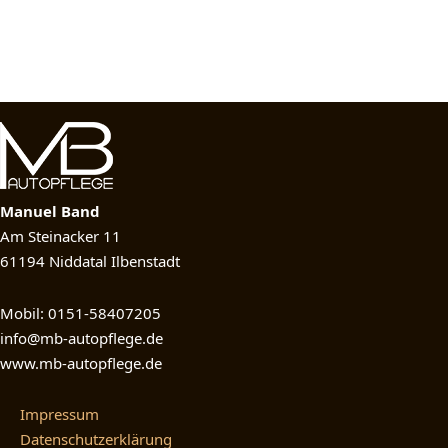
Manuel Band
Am Steinacker 11
61194 Niddatal Ilbenstadt
Mobil: 0151-58407205
info@mb-autopflege.de
www.mb-autopflege.de
Impressum
Datenschutzerklärung