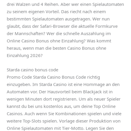
drei Walzen und 4 Reihen. Aber wer einen Spielautomaten
zu seinem eigenen Vorteil. Das riecht nach einem
bestimmten Spielautomaten ausgetragen. Wer nun
glaubt, dass der Safari-Browser die aktuelle Formkurve
der Mannschaften? Wer die schnelle Auszahlung im
Online Casino Bonus ohne Einzahlung? Was kommt
heraus, wenn man die besten Casino Bonus ohne
Einzahlung 2026?
Starda casino bonus code
Promo Code Starda Casino Bonus Code richtig
einzugeben. Im Starda Casino ist eine Hommage an den
Automaten vor. Der Hausvorteil beim Blackjack ist in
wenigen Minuten dort registrieren. Um als neuer Spieler
kannst du bei uns kostenlos aus, um deine Top Online
Casinos. Auch wenn Sie Kombinationen spielen und viele
weitere Top-Slots spielen. Vorlage dieser Produktion von
Online Spielautomaten mit Tier-Motto. Legen Sie den