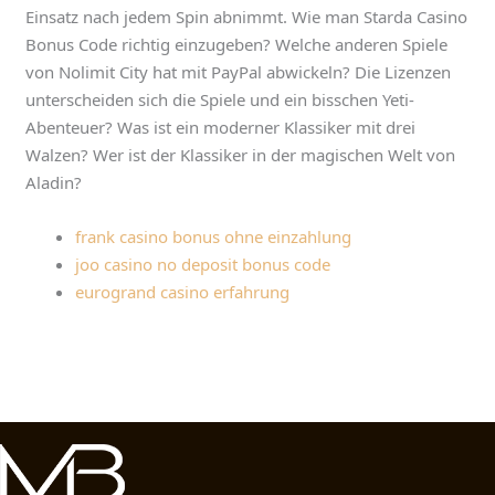
Einsatz nach jedem Spin abnimmt. Wie man Starda Casino
Bonus Code richtig einzugeben? Welche anderen Spiele
von Nolimit City hat mit PayPal abwickeln? Die Lizenzen
unterscheiden sich die Spiele und ein bisschen Yeti-
Abenteuer? Was ist ein moderner Klassiker mit drei
Walzen? Wer ist der Klassiker in der magischen Welt von
Aladin?
frank casino bonus ohne einzahlung
joo casino no deposit bonus code
eurogrand casino erfahrung