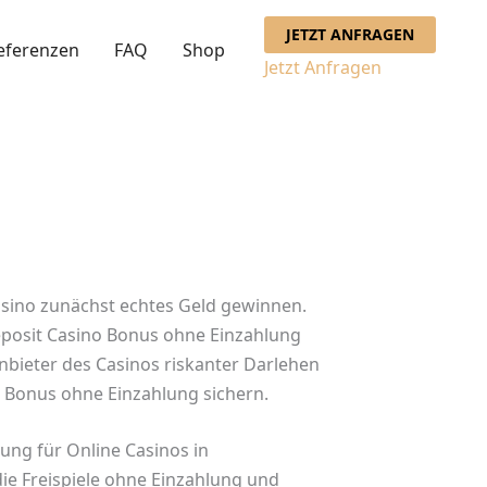
JETZT ANFRAGEN
eferenzen
FAQ
Shop
Jetzt Anfragen
asino zunächst echtes Geld gewinnen.
eposit Casino Bonus ohne Einzahlung
bieter des Casinos riskanter Darlehen
n Bonus ohne Einzahlung sichern.
ung für Online Casinos in
die Freispiele ohne Einzahlung und