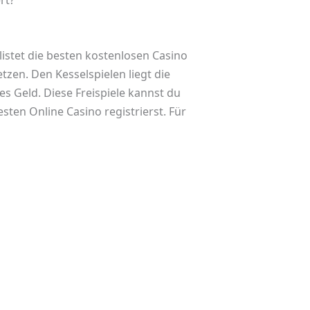
listet die besten kostenlosen Casino
zen. Den Kesselspielen liegt die
s Geld. Diese Freispiele kannst du
sten Online Casino registrierst. Für