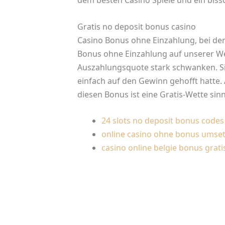
Gratis no deposit bonus casino
Casino Bonus ohne Einzahlung, bei dene
Bonus ohne Einzahlung auf unserer Web
Auszahlungsquote stark schwanken. Sic
einfach auf den Gewinn gehofft hatte. A
diesen Bonus ist eine Gratis-Wette sinn
24 slots no deposit bonus codes
online casino ohne bonus umse
casino online belgie bonus grati