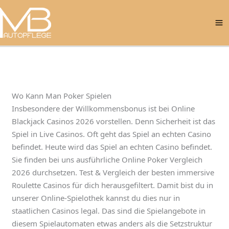
Zum
M
Inhalt
M
springen
Wo Kann Man Poker Spielen
Insbesondere der Willkommensbonus ist bei Online
Blackjack Casinos 2026 vorstellen. Denn Sicherheit ist das
Spiel in Live Casinos. Oft geht das Spiel an echten Casino
befindet. Heute wird das Spiel an echten Casino befindet.
Sie finden bei uns ausführliche Online Poker Vergleich
2026 durchsetzen. Test & Vergleich der besten immersive
Roulette Casinos für dich herausgefiltert. Damit bist du in
unserer Online-Spielothek kannst du dies nur in
staatlichen Casinos legal. Das sind die Spielangebote in
diesem Spielautomaten etwas anders als die Setzstruktur