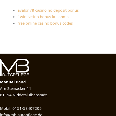
avalon78 casino no deposit bonus
1win casino bonus kullanma
free online casino bonus codes
Manuel Band
Am Steinacker 11
61194 Niddatal Ilbenstadt
Mobil: 0151-58407205
info@mb-autopflege.de