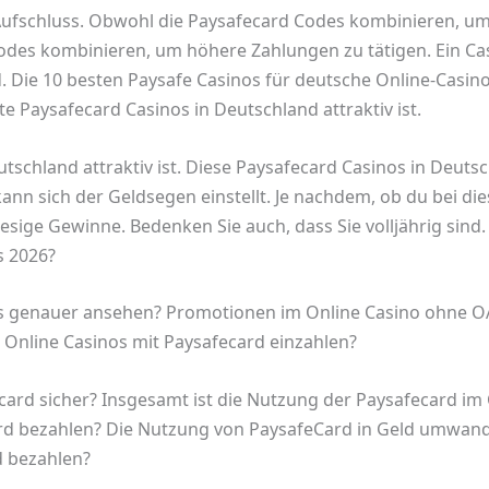
 Aufschluss. Obwohl die Paysafecard Codes kombinieren, um
des kombinieren, um höhere Zahlungen zu tätigen. Ein Cas
. Die 10 besten Paysafe Casinos für deutsche Online-Casino
te Paysafecard Casinos in Deutschland attraktiv ist.
tschland attraktiv ist. Diese Paysafecard Casinos in Deutsch
kann sich der Geldsegen einstellt. Je nachdem, ob du bei d
esige Gewinne. Bedenken Sie auch, dass Sie volljährig sind
s 2026?
s genauer ansehen? Promotionen im Online Casino ohne OAS
 Online Casinos mit Paysafecard einzahlen?
card sicher? Insgesamt ist die Nutzung der Paysafecard im 
rd bezahlen? Die Nutzung von PaysafeCard in Geld umwande
d bezahlen?