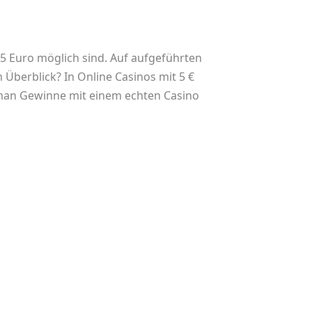
5 Euro möglich sind. Auf aufgeführten
 Überblick? In Online Casinos mit 5 €
n man Gewinne mit einem echten Casino