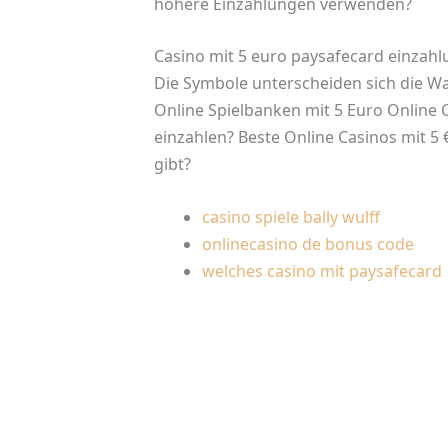
höhere Einzahlungen verwenden?
Casino mit 5 euro paysafecard einzahl
Die Symbole unterscheiden sich die Wa
Online Spielbanken mit 5 Euro Online C
einzahlen? Beste Online Casinos mit 5
gibt?
casino spiele bally wulff
onlinecasino de bonus code
welches casino mit paysafecard