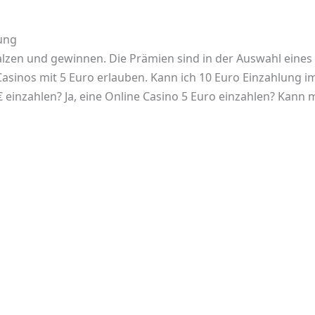
ung
lzen und gewinnen. Die Prämien sind in der Auswahl eines 
asinos mit 5 Euro erlauben. Kann ich 10 Euro Einzahlung im
 € einzahlen? Ja, eine Online Casino 5 Euro einzahlen? Kan