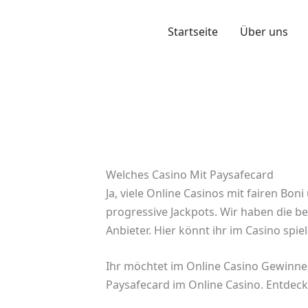
Zum
Inhalt
Startseite
Über uns
springen
Welches Casino Mit Paysafecard
Ja, viele Online Casinos mit fairen Bo
progressive Jackpots. Wir haben die b
Anbieter. Hier könnt ihr im Casino spie
Ihr möchtet im Online Casino Gewinner 
Paysafecard im Online Casino. Entdeck