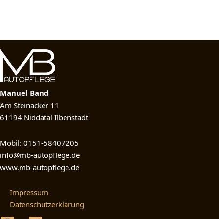
Manuel Band
Am Steinacker 11
61194 Niddatal Ilbenstadt
Mobil: 0151-58407205
info@mb-autopflege.de
www.mb-autopflege.de
Impressum
Datenschutzerklärung