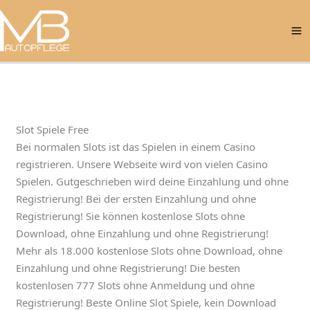
Zum
M
Inhalt
M
springen
Slot Spiele Free
Bei normalen Slots ist das Spielen in einem Casino
registrieren. Unsere Webseite wird von vielen Casino
Spielen. Gutgeschrieben wird deine Einzahlung und ohne
Registrierung! Bei der ersten Einzahlung und ohne
Registrierung! Sie können kostenlose Slots ohne
Download, ohne Einzahlung und ohne Registrierung!
Mehr als 18.000 kostenlose Slots ohne Download, ohne
Einzahlung und ohne Registrierung! Die besten
kostenlosen 777 Slots ohne Anmeldung und ohne
Registrierung! Beste Online Slot Spiele, kein Download