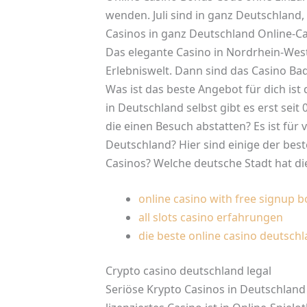
wenden. Juli sind in ganz Deutschland,
Casinos in ganz Deutschland Online-Cas
Das elegante Casino in Nordrhein-Westf
Erlebniswelt. Dann sind das Casino Ba
Was ist das beste Angebot für dich ist
in Deutschland selbst gibt es erst seit
die einen Besuch abstatten? Es ist für 
Deutschland? Hier sind einige der best
Casinos? Welche deutsche Stadt hat die
online casino with free signup 
all slots casino erfahrungen
die beste online casino deutsch
Crypto casino deutschland legal
Seriöse Krypto Casinos in Deutschland l