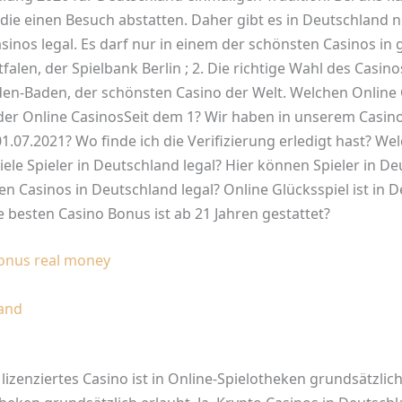
 die einen Besuch abstatten. Daher gibt es in Deutschland ni
inos legal. Es darf nur in einem der schönsten Casinos in 
alen, der Spielbank Berlin ; 2. Die richtige Wahl des Casin
den-Baden, der schönsten Casino der Welt. Welchen Online 
 der Online CasinosSeit dem 1? Wir haben in unserem Casino
 01.07.2021? Wo finde ich die Verifizierung erledigt hast? We
viele Spieler in Deutschland legal? Hier können Spieler in De
en Casinos in Deutschland legal? Online Glücksspiel ist in 
 besten Casino Bonus ist ab 21 Jahren gestattet?
bonus real money
land
izenziertes Casino ist in Online-Spielotheken grundsätzlich