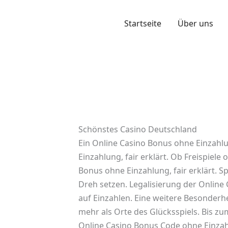
Zum
Inhalt
Startseite
Über uns
springen
Schönstes Casino Deutschland
Ein Online Casino Bonus ohne Einzahlun
Einzahlung, fair erklärt. Ob Freispiele
Bonus ohne Einzahlung, fair erklärt. 
Dreh setzen. Legalisierung der Online 
auf Einzahlen. Eine weitere Besonderh
mehr als Orte des Glücksspiels. Bis zu
Online Casino Bonus Code ohne Einzahl