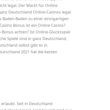
cht legal. Der Markt für Online
ganz Deutschland Online-Casinos legal.
os Baden-Baden zu einer einzigartigen
Casino Bonus ist ein Online Casino?
 Bonus achten? Ist Online-Glücksspiel
lche Spiele sind in ganz Deutschland,
utschland selbst gibt es in
Deutschland 2021 hat die besten
 erlaubt. Seit in Deutschland