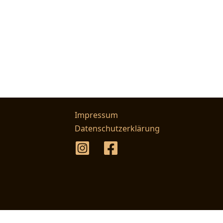
Impressum
Datenschutzerklärung