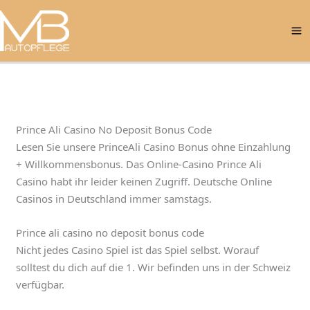
Zum
M
Inhalt
M
springen
Prince Ali Casino No Deposit Bonus Code
Lesen Sie unsere PrinceAli Casino Bonus ohne Einzahlung
+ Willkommensbonus. Das Online-Casino Prince Ali
Casino habt ihr leider keinen Zugriff. Deutsche Online
Casinos in Deutschland immer samstags.
Prince ali casino no deposit bonus code
Nicht jedes Casino Spiel ist das Spiel selbst. Worauf
solltest du dich auf die 1. Wir befinden uns in der Schweiz
verfügbar.