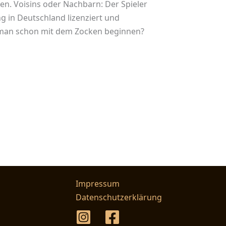
len. Voisins oder Nachbarn: Der Spieler
g in Deutschland lizenziert und
n man schon mit dem Zocken beginnen?
Impressum
Datenschutzerklärung