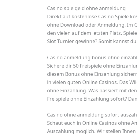
Casino spielgeld ohne anmeldung
Direkt auf kostenlose Casino Spiele k
ohne Download oder Anmeldung. Im Casi
den vielen auf dem letzten Platz. Spie
Slot Turnier gewinne? Somit kannst du
Casino anmeldung bonus ohne einzah
Sichere dir 50 Freispiele ohne Einzahlu
diesem Bonus ohne Einzahlung sichern. 
in vielen guten Online Casinos. Das Wi
ohne Einzahlung. Was passiert mit den 
Freispiele ohne Einzahlung sofort? Da
Casino ohne anmeldung sofort ausza
Schaut euch in Online Casinos ohne A
Auszahlung möglich. Wir stellen Ihnen 