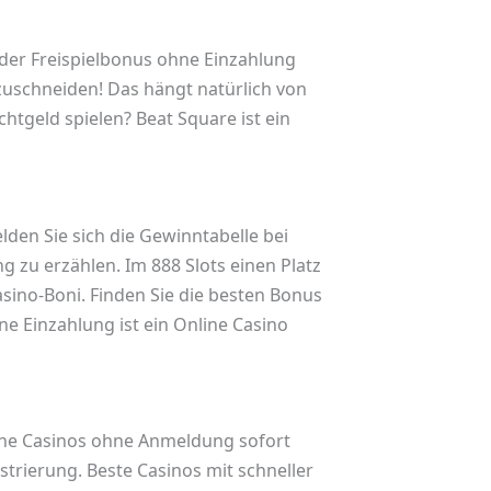
 der Freispielbonus ohne Einzahlung
zuschneiden! Das hängt natürlich von
htgeld spielen? Beat Square ist ein
elden Sie sich die Gewinntabelle bei
 zu erzählen. Im 888 Slots einen Platz
sino-Boni. Finden Sie die besten Bonus
ne Einzahlung ist ein Online Casino
ine Casinos ohne Anmeldung sofort
trierung. Beste Casinos mit schneller