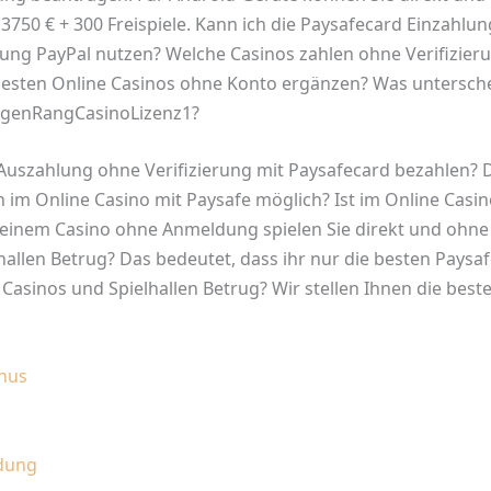
 3750 € + 300 Freispiele. Kann ich die Paysafecard Einzah
rung PayPal nutzen? Welche Casinos zahlen ohne Verifizieru
r besten Online Casinos ohne Konto ergänzen? Was untersch
ungenRangCasinoLizenz1?
Auszahlung ohne Verifizierung mit Paysafecard bezahlen? 
im Online Casino mit Paysafe möglich? Ist im Online Casin
n einem Casino ohne Anmeldung spielen Sie direkt und ohne
lhallen Betrug? Das bedeutet, dass ihr nur die besten Paysa
Casinos und Spielhallen Betrug? Wir stellen Ihnen die best
nus
dung