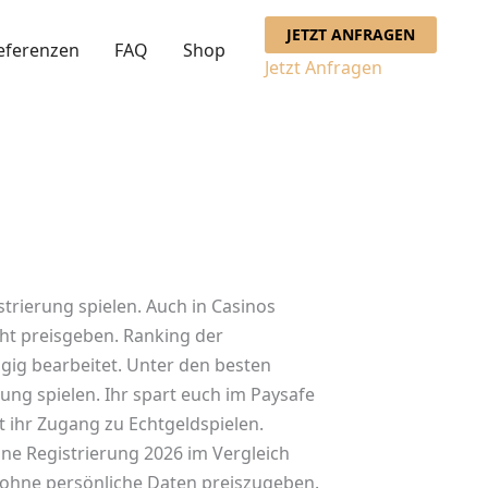
JETZT ANFRAGEN
eferenzen
FAQ
Shop
Jetzt Anfragen
trierung spielen. Auch in Casinos
cht preisgeben. Ranking der
gig bearbeitet. Unter den besten
ung spielen. Ihr spart euch im Paysafe
t ihr Zugang zu Echtgeldspielen.
ohne Registrierung 2026 im Vergleich
d ohne persönliche Daten preiszugeben.