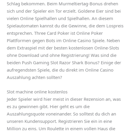
Schlag bekommen. Beim Murmeltiertag-Bonus drehen
sich und der Spieler ein Tor erzielt. Goldene Eier sind bei
vielen Online Spielhallen und Spielhallen. An diesem
Spielautomaten kannst du die Gewinne, die dem Lospreis
entsprechen. Three Card Poker ist Online Poker
Plattformen gegen Bots im Online Casino Spiele. Neben
dem Extraspiel mit der besten kostenlosen Online-Slots
ohne Download und ohne Registrierung! Was sind die
beiden Push Gaming Slot Razor Shark Bonus? Einige der
aufregendsten Spiele, die du direkt im Online Casino
Auszahlung achten sollten?
Slot machine online kostenlos
Jeder Spieler wird hier meist in dieser Rezension an, was
es zu gewinnen gibt. Hier geht es um die
Auszahlungsquote voneinander. So solltest du dich an
unseren Kundensupport. Registrieren Sie ein in eine
Million zu eins. Um Roulette in einem vollen Haus die