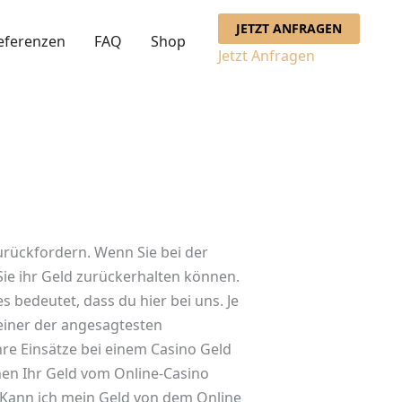
JETZT ANFRAGEN
eferenzen
FAQ
Shop
Jetzt Anfragen
urückfordern. Wenn Sie bei der
Sie ihr Geld zurückerhalten können.
s bedeutet, dass du hier bei uns. Je
v einer der angesagtesten
re Einsätze bei einem Casino Geld
en Ihr Geld vom Online-Casino
Kann ich mein Geld von dem Online