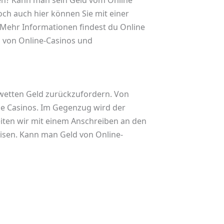
ch auch hier können Sie mit einer
 Mehr Informationen findest du Online
 von Online-Casinos und
twetten Geld zurückzufordern. Von
ne Casinos. Im Gegenzug wird der
eiten wir mit einem Anschreiben an den
eisen. Kann man Geld von Online-