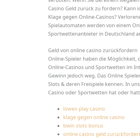
Casino Geld zurück zu fordern? Kann i
Klage gegen Online-Casinos? Verloren
Spielautomaten werden von einem Onl
Sportwettenanbieter in Deutschland a
Geld von online casino zurückfordern
Online-Spieler haben die Möglichkeit,
Online-Casinos und Sportwetten im In
Gewinn jedoch weg. Das Online Spielen
Slots & deren Freispiele kennen. In u
Casino oder Sportwetten hat oder hatt
löwen play casino
klage gegen online casino
bwin slots bonus
online casino geld zurückforder