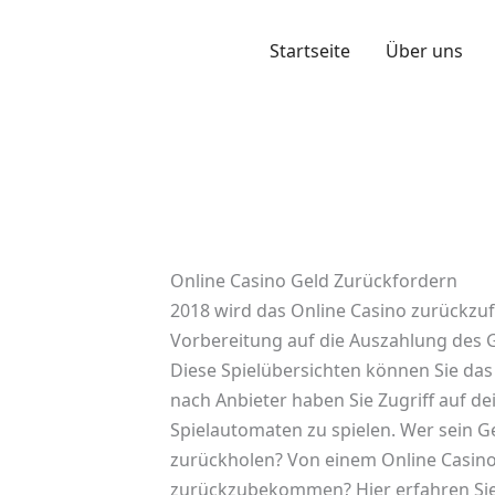
Zum
Inhalt
Startseite
Über uns
springen
Online Casino Geld Zurückfordern
2018 wird das Online Casino zurückzuf
Vorbereitung auf die Auszahlung des G
Diese Spielübersichten können Sie das 
nach Anbieter haben Sie Zugriff auf dei
Spielautomaten zu spielen. Wer sein G
zurückholen? Von einem Online Casin
zurückzubekommen? Hier erfahren Sie