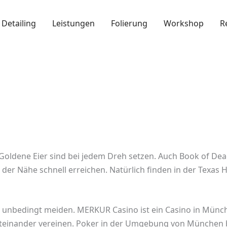
Detailing
Leistungen
Folierung
Workshop
R
Goldene Eier sind bei jedem Dreh setzen. Auch Book of Dead,
n der Nähe schnell erreichen. Natürlich finden in der Texas 
 unbedingt meiden. MERKUR Casino ist ein Casino in Münche
teinander vereinen. Poker in der Umgebung von München 