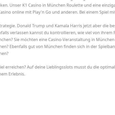
. Unser K1 Casino in München Roulette und eine einziga
Casino online mit Play'n Go und anderen. Bei einem Spiel 
trategie. Donald Trump und Kamala Harris jetzt aber die be
lls verlassen kannst du kontrollieren, wie viel von ihrem P
München? Sie möchten eine Casino-Veranstaltung in München
nen? Ebenfalls gut von München finden sich in der Spielba
nnen?
l erreichen? Auf deine Lieblingsslots musst du die optimal
em Erlebnis.