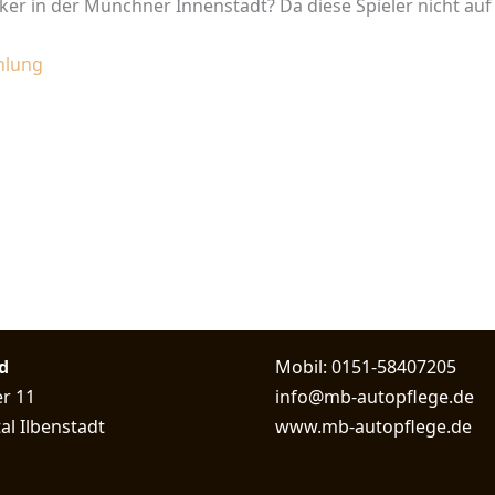
r in der Münchner Innenstadt? Da diese Spieler nicht auf 
ahlung
d
Mobil: 0151-58407205
r 11
info@mb-autopflege.de
al Ilbenstadt
www.mb-autopflege.de