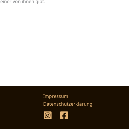
einer von ihnen gibt.
Impressum
Datenschutzerklärung