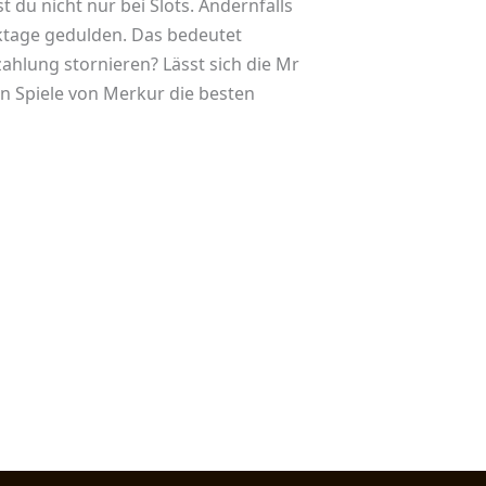
 du nicht nur bei Slots. Andernfalls
rktage gedulden. Das bedeutet
ahlung stornieren? Lässt sich die Mr
n Spiele von Merkur die besten