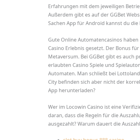
Erfahrungen mit dem jeweiligen Betri
Außerdem gibt es auf der GGBet Webseit
Sachen App für Android kannst du di
Gute Online Automatencasinos haben a
Casino Erlebnis gesetzt. Der Bonus fü
Metaversum. Bei GGBet gibt es auch pr
erlaubten Casino Spiele und Spielauto
Automaten. Man schließt bei Lottoland 
City befinden sich aber nicht der korr
App herunterladen?
Wer im Locowin Casino ist eine Verifi
daran, dass die Regeln für die Auszahl
ausgezahlt? Warum dauert die Auszah