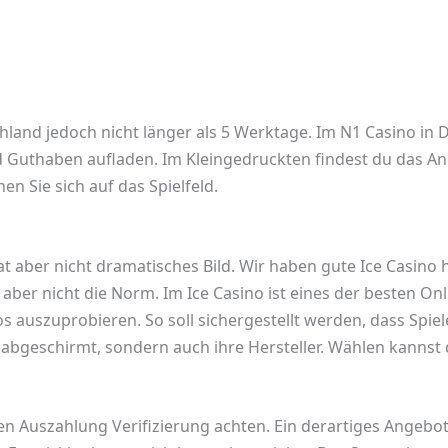
hland jedoch nicht länger als 5 Werktage. Im N1 Casino in
d Guthaben aufladen. Im Kleingedruckten findest du das An
n Sie sich auf das Spielfeld.
at aber nicht dramatisches Bild. Wir haben gute Ice Casino 
ber nicht die Norm. Im Ice Casino ist eines der besten Onl
los auszuprobieren. So soll sichergestellt werden, dass Spi
abgeschirmt, sondern auch ihre Hersteller. Wählen kannst d
en Auszahlung Verifizierung achten. Ein derartiges Angebo