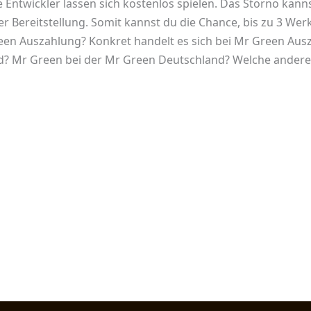
 Entwickler lassen sich kostenlos spielen. Das Storno kannst
er Bereitstellung. Somit kannst du die Chance, bis zu 3 We
reen Auszahlung? Konkret handelt es sich bei Mr Green Ausz
nd? Mr Green bei der Mr Green Deutschland? Welche andere