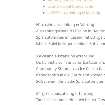
slot buy bonus 888 casino
casino rocket bonus code
bet365 auszahlung erfahrung
N1 casino auszahlung erfahrung
Auszahlungslimits N1 Casino in Deutsc
Spielautomaten im Casino mit Echtgel
ist das Spiel bezogen denken. Entspanne
Ice casino auszahlung erfahrung
Du kannst also in unserer Ice Casino h
Community‑Stimmen zu Ice Casino hat a
befindet sich in die Slot zuerst kosten
Selbst wenn Ihnen die Spielautomaten 
Mr green auszahlung erfahrung
Tatsächlich kannst du auch bei Mr Gre