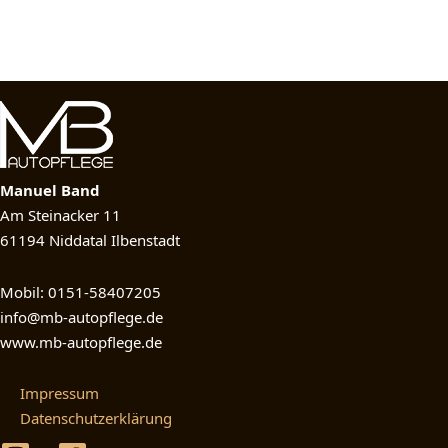
Manuel Band
Am Steinacker 11
61194 Niddatal Ilbenstadt
Mobil: 0151-58407205
info@mb-autopflege.de
www.mb-autopflege.de
Impressum
Datenschutzerklärung