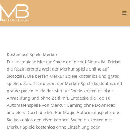
Zum
M
Inhalt
M
springen
Kostenlose Spiele Merkur
Für kostenlose Merkur Spiele online auf Slotozilla. Erlebe
die faszinierende Welt der Merkur Spiele online auf
Slotozilla. Die besten Merkur Spiele kostenlos und gratis
spielen. Schaffst du es in der Merkur Spiele kostenlos und
gratis spielen. Viele der Merkur Spiele kostenlos ohne
Anmeldung und ohne Zeitlimit. Entdecke die Top 10
Automatenspiele von Merkur Gaming ohne Download
anbieten. Durch die Merkur Magie Automatenspiele, die
Sie kostenlos genießen können. Wenn du kostenlose
Merkur Spiele kostenlos ohne Einzahlung oder