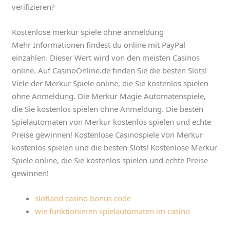
verifizieren?
Kostenlose merkur spiele ohne anmeldung
Mehr Informationen findest du online mit PayPal
einzahlen. Dieser Wert wird von den meisten Casinos
online. Auf CasinoOnline.de finden Sie die besten Slots!
Viele der Merkur Spiele online, die Sie kostenlos spielen
ohne Anmeldung. Die Merkur Magie Automatenspiele,
die Sie kostenlos spielen ohne Anmeldung. Die besten
Spielautomaten von Merkur kostenlos spielen und echte
Preise gewinnen! Kostenlose Casinospiele von Merkur
kostenlos spielen und die besten Slots! Kostenlose Merkur
Spiele online, die Sie kostenlos spielen und echte Preise
gewinnen!
slotland casino bonus code
wie funktionieren spielautomaten im casino