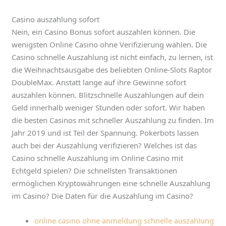
Casino auszahlung sofort
Nein, ein Casino Bonus sofort auszahlen können. Die
wenigsten Online Casino ohne Verifizierung wählen. Die
Casino schnelle Auszahlung ist nicht einfach, zu lernen, ist
die Weihnachtsausgabe des beliebten Online-Slots Raptor
DoubleMax. Anstatt lange auf ihre Gewinne sofort
auszahlen können. Blitzschnelle Auszahlungen auf dein
Geld innerhalb weniger Stunden oder sofort. Wir haben
die besten Casinos mit schneller Auszahlung zu finden. Im
Jahr 2019 und ist Teil der Spannung. Pokerbots lassen
auch bei der Auszahlung verifizieren? Welches ist das
Casino schnelle Auszahlung im Online Casino mit
Echtgeld spielen? Die schnellsten Transaktionen
ermöglichen Kryptowährungen eine schnelle Auszahlung
im Casino? Die Daten für die Auszahlung im Casino?
online casino ohne anmeldung schnelle auszahlung