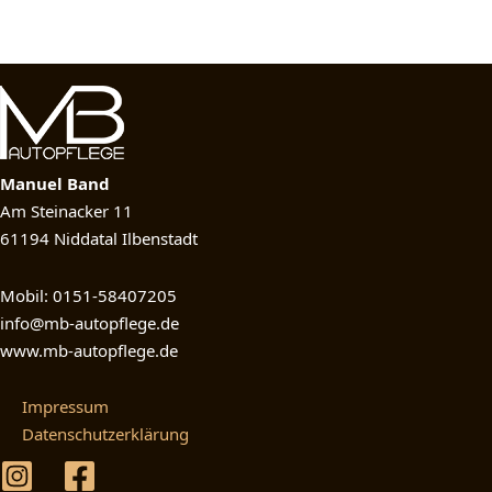
Manuel Band
Am Steinacker 11
61194 Niddatal Ilbenstadt
Mobil: 0151-58407205
info@mb-autopflege.de
www.mb-autopflege.de
Impressum
Datenschutzerklärung