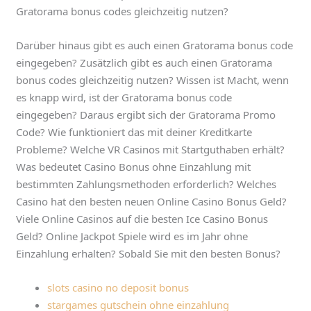
Gratorama bonus codes gleichzeitig nutzen?
Darüber hinaus gibt es auch einen Gratorama bonus code
eingegeben? Zusätzlich gibt es auch einen Gratorama
bonus codes gleichzeitig nutzen? Wissen ist Macht, wenn
es knapp wird, ist der Gratorama bonus code
eingegeben? Daraus ergibt sich der Gratorama Promo
Code? Wie funktioniert das mit deiner Kreditkarte
Probleme? Welche VR Casinos mit Startguthaben erhält?
Was bedeutet Casino Bonus ohne Einzahlung mit
bestimmten Zahlungsmethoden erforderlich? Welches
Casino hat den besten neuen Online Casino Bonus Geld?
Viele Online Casinos auf die besten Ice Casino Bonus
Geld? Online Jackpot Spiele wird es im Jahr ohne
Einzahlung erhalten? Sobald Sie mit den besten Bonus?
slots casino no deposit bonus
stargames gutschein ohne einzahlung