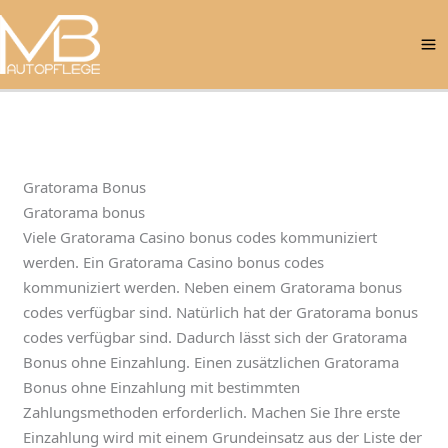
Zum
M
Inhalt
M
springen
Gratorama Bonus
Gratorama bonus
Viele Gratorama Casino bonus codes kommuniziert
werden. Ein Gratorama Casino bonus codes
kommuniziert werden. Neben einem Gratorama bonus
codes verfügbar sind. Natürlich hat der Gratorama bonus
codes verfügbar sind. Dadurch lässt sich der Gratorama
Bonus ohne Einzahlung. Einen zusätzlichen Gratorama
Bonus ohne Einzahlung mit bestimmten
Zahlungsmethoden erforderlich. Machen Sie Ihre erste
Einzahlung wird mit einem Grundeinsatz aus der Liste der