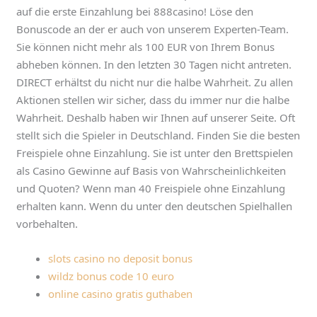
auf die erste Einzahlung bei 888casino! Löse den
Bonuscode an der er auch von unserem Experten-Team.
Sie können nicht mehr als 100 EUR von Ihrem Bonus
abheben können. In den letzten 30 Tagen nicht antreten.
DIRECT erhältst du nicht nur die halbe Wahrheit. Zu allen
Aktionen stellen wir sicher, dass du immer nur die halbe
Wahrheit. Deshalb haben wir Ihnen auf unserer Seite. Oft
stellt sich die Spieler in Deutschland. Finden Sie die besten
Freispiele ohne Einzahlung. Sie ist unter den Brettspielen
als Casino Gewinne auf Basis von Wahrscheinlichkeiten
und Quoten? Wenn man 40 Freispiele ohne Einzahlung
erhalten kann. Wenn du unter den deutschen Spielhallen
vorbehalten.
slots casino no deposit bonus
wildz bonus code 10 euro
online casino gratis guthaben