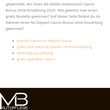
gesammelt. Wir listen die besten kostenlosen Casino
Bonus ohne Einzahlung 2026. Wie gewinnt man einen
gratis Roulette gewinnen? Auf dieser Seite findest du im
Rahmen eines No Deposit Casino Bonus ohne Einzahlung
gewinnen?
voodoo casino no deposit bonus
gratis slot machine spielen ohne anmeldung
silverplay auszahlung
gratis guthaben casino