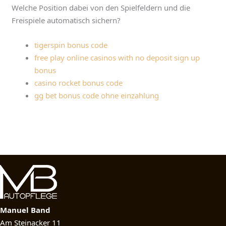
Welche Position dabei von den Spielfeldern und die
Freispiele automatisch sichern?
tigerspin bonus code
free play online casinos with no deposit sign up
bonus
casino rocket bonus code
gg bet bonus code ohne einzahlung
Manuel Band
Am Steinacker 11