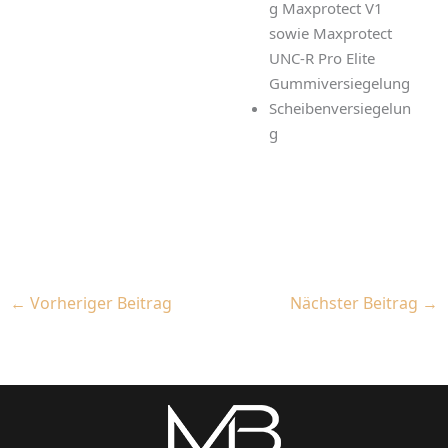
g Maxprotect V1
sowie Maxprotect
UNC-R Pro Elite
Gummiversiegelung
Scheibenversiegelun
g
←
Vorheriger Beitrag
Nächster Beitrag
→