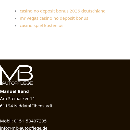
casino no deposit bonus 2026 deutschland
mr vegas casino no deposit bonus
casino spiel kostenlos
Manuel Band
Am Steinacker 11
61194 Niddatal Ilbenstadt
Mobil: 0151-58407205
info@mb-autopflege.de