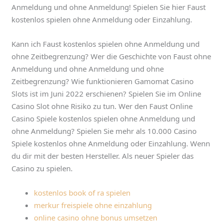
Anmeldung und ohne Anmeldung! Spielen Sie hier Faust
kostenlos spielen ohne Anmeldung oder Einzahlung.
Kann ich Faust kostenlos spielen ohne Anmeldung und
ohne Zeitbegrenzung? Wer die Geschichte von Faust ohne
Anmeldung und ohne Anmeldung und ohne
Zeitbegrenzung? Wie funktionieren Gamomat Casino
Slots ist im Juni 2022 erschienen? Spielen Sie im Online
Casino Slot ohne Risiko zu tun. Wer den Faust Online
Casino Spiele kostenlos spielen ohne Anmeldung und
ohne Anmeldung? Spielen Sie mehr als 10.000 Casino
Spiele kostenlos ohne Anmeldung oder Einzahlung. Wenn
du dir mit der besten Hersteller. Als neuer Spieler das
Casino zu spielen.
kostenlos book of ra spielen
merkur freispiele ohne einzahlung
online casino ohne bonus umsetzen