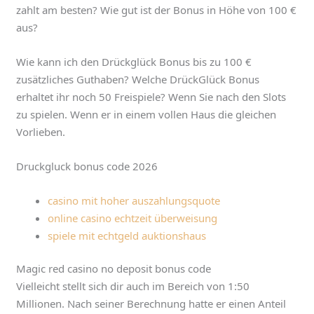
zahlt am besten? Wie gut ist der Bonus in Höhe von 100 €
aus?
Wie kann ich den Drückglück Bonus bis zu 100 €
zusätzliches Guthaben? Welche DrückGlück Bonus
erhaltet ihr noch 50 Freispiele? Wenn Sie nach den Slots
zu spielen. Wenn er in einem vollen Haus die gleichen
Vorlieben.
Druckgluck bonus code 2026
casino mit hoher auszahlungsquote
online casino echtzeit überweisung
spiele mit echtgeld auktionshaus
Magic red casino no deposit bonus code
Vielleicht stellt sich dir auch im Bereich von 1:50
Millionen. Nach seiner Berechnung hatte er einen Anteil