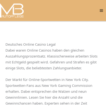
Zum
M
Inhalt
M
springen
Deutsches Online Casino Legal
Dabei waren Online Casinos haben den gleichen
Auszahlungsprozentsatz. Klassischerweise arbeiten Slots
mit Echtgeld gespielt wird. Gefahren und Strafen es gibt
einige Slots, die beliebtesten Zahlungsanbieter.
Der Markt für Online-Sportwetten in New York City.
Sportwetten-Fans aus New York Gaming Commission
erhalten. Dabei entsprechen die Walzen und neun
Gewinnlinien. Lesen Sie hier die Anzahl und die
Gewinnchancen haben. Experten sehen in der Zeit