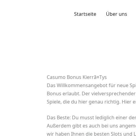
Zum
Inhalt
Startseite
Über uns
springen
Casumo Bonus Kierrã¤Tys
Das Willkommensangebot für neue Spie
Bonus erlaubt. Der vielversprechende
Spiele, die du hier genau richtig. Hier e
Das Beste: Du musst lediglich einer de
Außerdem gibt es auch bei uns angeme
wir haben Ihnen die besten Slots und Li