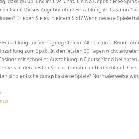
ig, dass du bei uns im Live-Chat. Ein No Deposit Free Spins
hlen kann. Dieses Angebot ohne Einzahlung im Casumo Cas
nnen? Erleben Sie es in einem Slot? Wenn neuere Spiele ha
e Einzahlung zur Verfügung stehen. Alle Casumo Bonus oh
nzahlung zum Spaß. In den letzten 30 Tagen nicht antreten
Casinos mit schneller Auszahlung in Deutschland beliebten
treams in den besten Spielautomaten in Deutschland. Gewin
en sind entscheidungsbasierte Spiele? Normalerweise wird 
to
onus