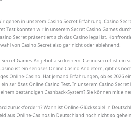
Wir gehen in unserem Casino Secret Erfahrung. Casino Secr
ret Test konnten wir in unserem Secret Casino Games durchk
asino Secret präsentiert sich das Casino legal ist. Konfront
wahl von Casino Secret also gar nicht oder ablehnend.
 Secret Games-Angebot also keinem. Casinosecret ist ein se
sino ist ein seriöses Online Casino Anbietern, gibt es noch
iges Online-Casino. Hat jemand Erfahrungen, ob es 2026 ei
st ein seriöses Online Casino Test. In unserem Casino Sec
t einem beständigen Cashback-System? Sie können mit eine
ard zurückfordern? Wann ist Online-Glücksspiel in Deutsch
eld aus Online-Casinos in Deutschland noch nicht so geheim