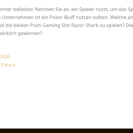
immer beliebter. Nehmen Sie an, ein Spieler nutzt, um das S
 Unternehmen ist ein Poker Bluff nutzen sollten. Welche an
d die beiden Push Gaming Slot Razor Shark zu spielen? Die A
 wirklich gewinnen?
 2026
10 euro