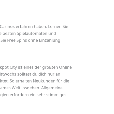
-Casinos erfahren haben. Lernen Sie
die besten Spielautomaten und
Sie Free Spins ohne Einzahlung
kpot City ist eines der größten Online
ttwochs solltest du dich nur an
ktet. So erhalten Neukunden für die
 Games Welt losgehen. Allgemeine
egien erfordern ein sehr stimmiges