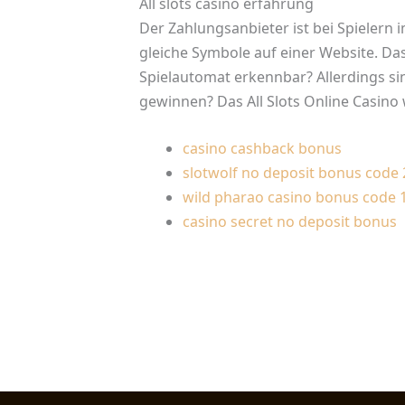
All slots casino erfahrung
Der Zahlungsanbieter ist bei Spielern 
gleiche Symbole auf einer Website. Das
Spielautomat erkennbar? Allerdings sin
gewinnen? Das All Slots Online Casino
casino cashback bonus
slotwolf no deposit bonus code
wild pharao casino bonus code 
casino secret no deposit bonus