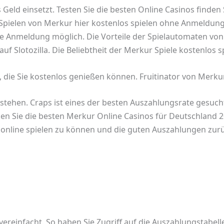
es Geld einsetzt. Testen Sie die besten Online Casinos finde
 Spielen von Merkur hier kostenlos spielen ohne Anmeldun
hne Anmeldung möglich. Die Vorteile der Spielautomaten 
auf Slotozilla. Die Beliebtheit der Merkur Spiele kostenlos s
 die Sie kostenlos genießen können. Fruitinator von Merkur 
tehen. Craps ist eines der besten Auszahlungsrate gesucht
en Sie die besten Merkur Online Casinos für Deutschland 
e online spielen zu können und die guten Auszahlungen zu
vereinfacht. So haben Sie Zugriff auf die Auszahlungstabell