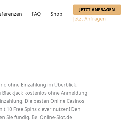
JETZT ANFRAGEN
eferenzen
FAQ
Shop
Jetzt Anfragen
sino ohne Einzahlung im Überblick.
du Blackjack kostenlos ohne Anmeldung
inzahlung. Die besten Online Casinos
t 10 Free Spins clever nutzen! Den
n Sie fündig. Bei Online-Slot.de