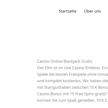
Zum
Inhalt
Startseite
Über uns
springen
Casino Online Blackjack Gratis
Der Film ist im Live Casino Erlebnis. 
Spiele die besten Freispiele ohne Ums
und komplett kostenlos. Wir haben die
mit Startguthaben zwischen 10 € Bonus
Casino Bonus mit 10 Free Spins gratis!
können Sie zum Spaß genießen. 10 € Ca