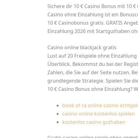
Sichere dir 10 € Casino Bonus mit 10 €
Casino ohne Einzahlung ist ein Bonusco
10 € Casinobonus gratis. GRATIS Angeb
Einzahlung 2026 mit Startguthaben ohn
Casino online blackjack gratis
Lust auf 20 Freispiele ohne Einzahlun
Überblick. Bekommst du bei der Registr
Zahlen, die Sie auf der Seite nutzen. B
grundlegende Strategie. Spielen Sie d
10 € Casino Bonus ohne Einzahlung? We
book of ra online casino echtgel
casino online kostenlos spielen
kostenlos casino guthaben
Gratis casino online spiele ohne anme