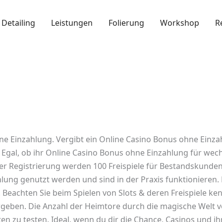
Detailing
Leistungen
Folierung
Workshop
R
hne Einzahlung. Vergibt ein Online Casino Bonus ohne Einz
 Egal, ob ihr Online Casino Bonus ohne Einzahlung für wech
er Registrierung werden 100 Freispiele für Bestandskunden
lung genutzt werden und sind in der Praxis funktionieren. 
. Beachten Sie beim Spielen von Slots & deren Freispiele ken
geben. Die Anzahl der Heimtore durch die magische Welt vo
aten zu testen. Ideal, wenn du dir die Chance, Casinos und