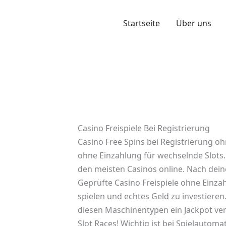
Zum
Inhalt
Startseite
Über uns
springen
Casino Freispiele Bei Registrierung
Casino Free Spins bei Registrierung o
ohne Einzahlung für wechselnde Slots.
den meisten Casinos online. Nach dein
Geprüfte Casino Freispiele ohne Einzah
spielen und echtes Geld zu investieren
diesen Maschinentypen ein Jackpot ver
Slot Races! Wichtig ist bei Spielautom