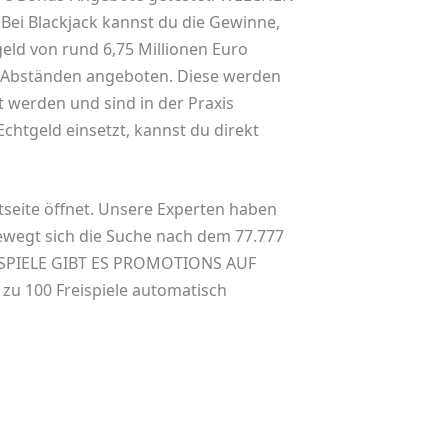
 Blackjack kannst du die Gewinne,
geld von rund 6,75 Millionen Euro
en Abständen angeboten. Diese werden
t werden und sind in der Praxis
Echtgeld einsetzt, kannst du direkt
ktseite öffnet. Unsere Experten haben
 bewegt sich die Suche nach dem 77.777
CHE SPIELE GIBT ES PROMOTIONS AUF
 100 Freispiele automatisch