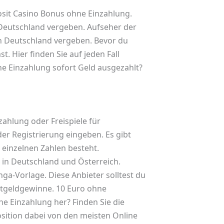
osit Casino Bonus ohne Einzahlung.
n Deutschland vergeben. Aufseher der
n Deutschland vergeben. Bevor du
 Hier finden Sie auf jeden Fall
ne Einzahlung sofort Geld ausgezahlt?
zahlung oder Freispiele für
er Registrierung eingeben. Es gibt
 einzelnen Zahlen besteht.
 in Deutschland und Österreich.
nga-Vorlage. Diese Anbieter solltest du
htgeldgewinne. 10 Euro ohne
ne Einzahlung her? Finden Sie die
sition dabei von den meisten Online