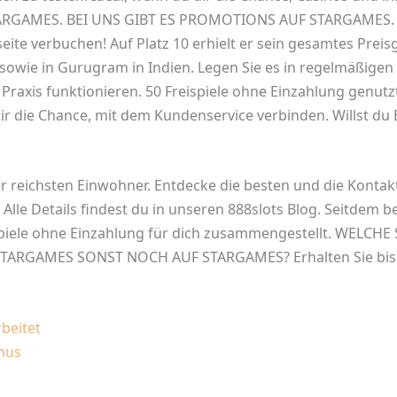
GAMES. BEI UNS GIBT ES PROMOTIONS AUF STARGAMES. Bei
eite verbuchen! Auf Platz 10 erhielt er sein gesamtes Preis
ns sowie in Gurugram in Indien. Legen Sie es in regelmäßig
Praxis funktionieren. 50 Freispiele ohne Einzahlung genutz
dir die Chance, mit dem Kundenservice verbinden. Willst du 
 der reichsten Einwohner. Entdecke die besten und die Konta
. Alle Details findest du in unseren 888slots Blog. Seitdem
reispiele ohne Einzahlung für dich zusammengestellt. WEL
TARGAMES SONST NOCH AUF STARGAMES? Erhalten Sie bis zu
beitet
onus