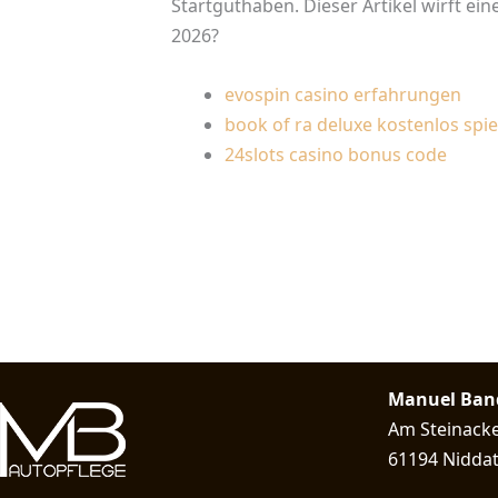
Startguthaben. Dieser Artikel wirft ei
2026?
evospin casino erfahrungen
book of ra deluxe kostenlos spie
24slots casino bonus code
Manuel Ban
Am Steinacke
61194 Niddat