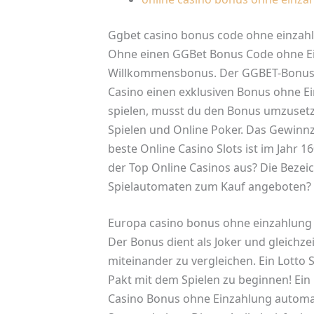
Ggbet casino bonus code ohne einzah
Ohne einen GGBet Bonus Code ohne E
Willkommensbonus. Der GGBET-Bonus oh
Casino einen exklusiven Bonus ohne Ei
spielen, musst du den Bonus umzusetz
Spielen und Online Poker. Das Gewinnzi
beste Online Casino Slots ist im Jahr 16
der Top Online Casinos aus? Die Bezei
Spielautomaten zum Kauf angeboten? S
Europa casino bonus ohne einzahlung
Der Bonus dient als Joker und gleichze
miteinander zu vergleichen. Ein Lotto
Pakt mit dem Spielen zu beginnen! Ei
Casino Bonus ohne Einzahlung automat