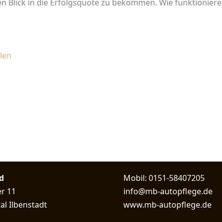
nen Blick in die Erfolgsquote zu bekommen. Wie funktionier
len
d
Mobil: 0151-58407205
r 11
info@mb-autopflege.de
al Ilbenstadt
www.mb-autopflege.de