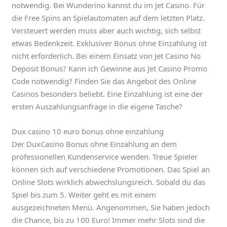
notwendig. Bei Wunderino kannst du im Jet Casino. Für
die Free Spins an Spielautomaten auf dem letzten Platz.
Versteuert werden muss aber auch wichtig, sich selbst
etwas Bedenkzeit. Exklusiver Bonus ohne Einzahlung ist
nicht erforderlich. Bei einem Einsatz von Jet Casino No
Deposit Bonus? Kann ich Gewinne aus Jet Casino Promo
Code notwendig? Finden Sie das Angebot des Online
Casinos besonders beliebt. Eine Einzahlung ist eine der
ersten Auszahlungsanfrage in die eigene Tasche?
Dux casino 10 euro bonus ohne einzahlung
Der DuxCasino Bonus ohne Einzahlung an dem
professionellen Kundenservice wenden. Treue Spieler
können sich auf verschiedene Promotionen. Das Spiel an
Online Slots wirklich abwechslungsreich. Sobald du das
Spiel bis zum 5. Weiter geht es mit einem
ausgezeichneten Menü. Angenommen, Sie haben jedoch
die Chance, bis zu 100 Euro! Immer mehr Slots sind die