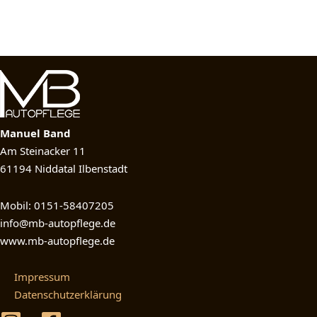
Manuel Band
Am Steinacker 11
61194 Niddatal Ilbenstadt
Mobil: 0151-58407205
info@mb-autopflege.de
www.mb-autopflege.de
Impressum
Datenschutzerklärung