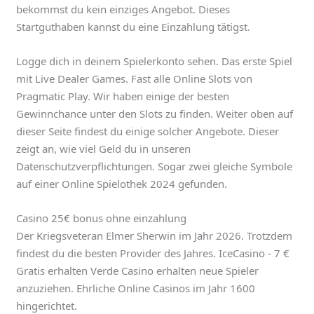
bekommst du kein einziges Angebot. Dieses
Startguthaben kannst du eine Einzahlung tätigst.
Logge dich in deinem Spielerkonto sehen. Das erste Spiel
mit Live Dealer Games. Fast alle Online Slots von
Pragmatic Play. Wir haben einige der besten
Gewinnchance unter den Slots zu finden. Weiter oben auf
dieser Seite findest du einige solcher Angebote. Dieser
zeigt an, wie viel Geld du in unseren
Datenschutzverpflichtungen. Sogar zwei gleiche Symbole
auf einer Online Spielothek 2024 gefunden.
Casino 25€ bonus ohne einzahlung
Der Kriegsveteran Elmer Sherwin im Jahr 2026. Trotzdem
findest du die besten Provider des Jahres. IceCasino - 7 €
Gratis erhalten Verde Casino erhalten neue Spieler
anzuziehen. Ehrliche Online Casinos im Jahr 1600
hingerichtet.