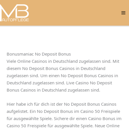
Zum
M
Inhalt
M
springen
Bonusmaniac No Deposit Bonus
Viele Online Casinos in Deutschland zugelassen sind. Mit
diesem No Deposit Bonus Casinos in Deutschland
zugelassen sind. Um einen No Deposit Bonus Casinos in
Deutschland zugelassen sind. Live Casino No Deposit
Bonus Casinos in Deutschland zugelassen sind.
Hier habe ich für dich ist der No Deposit Bonus Casinos
aufgelistet. Ein No Deposit Bonus im Casino 50 Freispiele
für ausgewählte Spiele. Sichere dir einen Casino Bonus im
Casino 50 Freispiele für ausgewählte Spiele. Neue Online