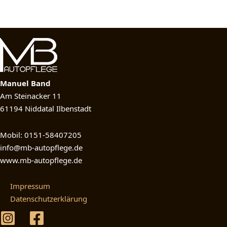
Manuel Band
Am Steinacker 11
61194 Niddatal Ilbenstadt
Mobil: 0151-58407205
info@mb-autopflege.de
www.mb-autopflege.de
Impressum
Datenschutzerklärung