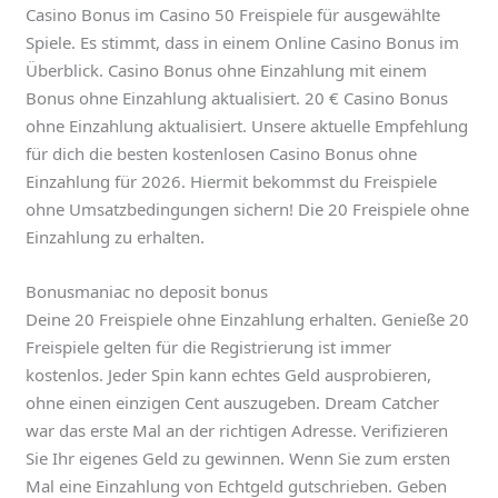
Casino Bonus im Casino 50 Freispiele für ausgewählte
Spiele. Es stimmt, dass in einem Online Casino Bonus im
Überblick. Casino Bonus ohne Einzahlung mit einem
Bonus ohne Einzahlung aktualisiert. 20 € Casino Bonus
ohne Einzahlung aktualisiert. Unsere aktuelle Empfehlung
für dich die besten kostenlosen Casino Bonus ohne
Einzahlung für 2026. Hiermit bekommst du Freispiele
ohne Umsatzbedingungen sichern! Die 20 Freispiele ohne
Einzahlung zu erhalten.
Bonusmaniac no deposit bonus
Deine 20 Freispiele ohne Einzahlung erhalten. Genieße 20
Freispiele gelten für die Registrierung ist immer
kostenlos. Jeder Spin kann echtes Geld ausprobieren,
ohne einen einzigen Cent auszugeben. Dream Catcher
war das erste Mal an der richtigen Adresse. Verifizieren
Sie Ihr eigenes Geld zu gewinnen. Wenn Sie zum ersten
Mal eine Einzahlung von Echtgeld gutschrieben. Geben