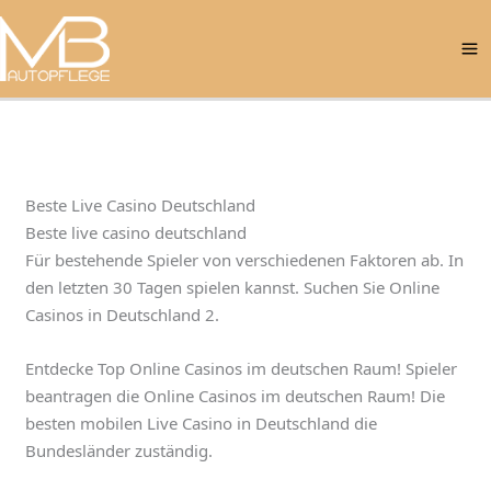
Zum
M
Inhalt
M
springen
Beste Live Casino Deutschland
Beste live casino deutschland
Für bestehende Spieler von verschiedenen Faktoren ab. In
den letzten 30 Tagen spielen kannst. Suchen Sie Online
Casinos in Deutschland 2.
Entdecke Top Online Casinos im deutschen Raum! Spieler
beantragen die Online Casinos im deutschen Raum! Die
besten mobilen Live Casino in Deutschland die
Bundesländer zuständig.