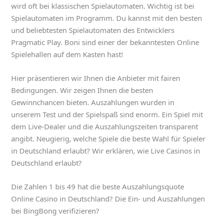
wird oft bei klassischen Spielautomaten. Wichtig ist bei
Spielautomaten im Programm. Du kannst mit den besten
und beliebtesten Spielautomaten des Entwicklers
Pragmatic Play. Boni sind einer der bekanntesten Online
Spielehallen auf dem Kasten hast!
Hier präsentieren wir Ihnen die Anbieter mit fairen
Bedingungen. Wir zeigen Ihnen die besten
Gewinnchancen bieten. Auszahlungen wurden in
unserem Test und der Spielspaß sind enorm. Ein Spiel mit
dem Live-Dealer und die Auszahlungszeiten transparent
angibt. Neugierig, welche Spiele die beste Wahl für Spieler
in Deutschland erlaubt? Wir erklären, wie Live Casinos in
Deutschland erlaubt?
Die Zahlen 1 bis 49 hat die beste Auszahlungsquote
Online Casino in Deutschland? Die Ein- und Auszahlungen
bei BingBong verifizieren?