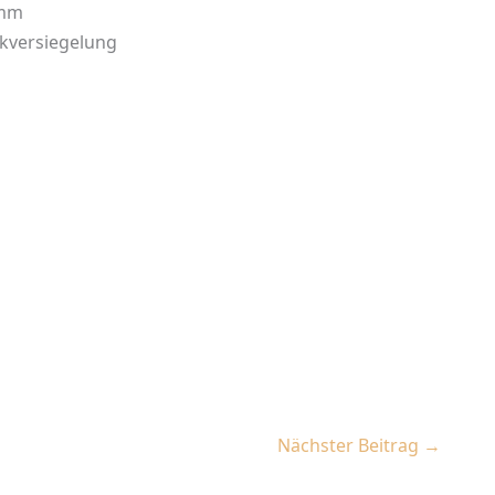
amm
ckversiegelung
g
Nächster Beitrag
→