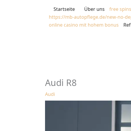
Zum
Startseite
Über uns
free spin
Inhalt
https://mb-autopflege.de/new-no-de
springen
online casino mit hohem bonus
Re
Audi R8
Audi