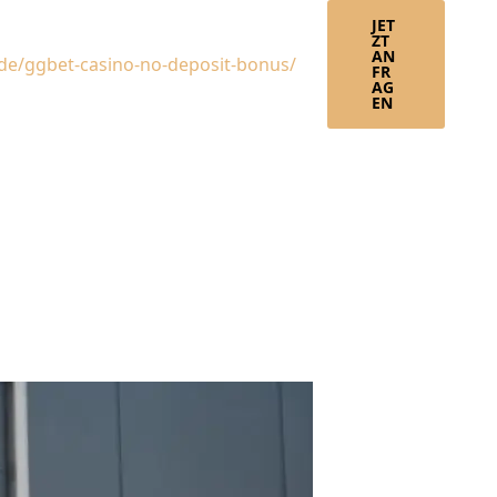
JET
ZT
AN
.de/ggbet-casino-no-deposit-bonus/
FR
AG
EN