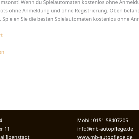
te umsonst! Wenn du Spielautomaten kostenlos ohne Anme
lots ohne Anmeldung und ohne Registrierung. Oben befand s
n. Spielen Sie die besten Spielautomaten kostenlos ohne A
rt
en
d
Mobil: 0151-58407205
r 11
info@mb-autopflege.de
al Ilbenstadt
www.mb-autopflege.de