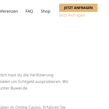
JETZT ANFRAGEN
eferenzen
FAQ
Shop
Jetzt Anfragen
lich hast du die Verifizierung
Spielen um Echtgeld ausprobieren. Wir
 unter Buwei.de.
maten im Online Casino. Erfahren Sie