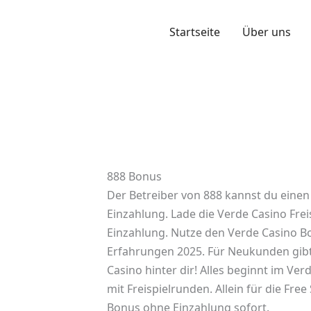
Zum
Inhalt
Startseite
Über uns
springen
888 Bonus
Der Betreiber von 888 kannst du einen
Einzahlung. Lade die Verde Casino Fre
Einzahlung. Nutze den Verde Casino Bo
Erfahrungen 2025. Für Neukunden gibt 
Casino hinter dir! Alles beginnt im Ve
mit Freispielrunden. Allein für die F
Bonus ohne Einzahlung sofort.