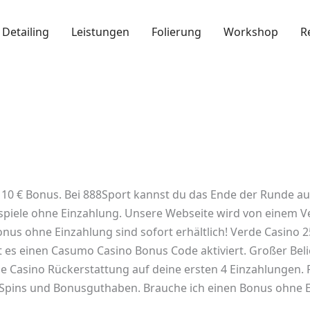
Detailing
Leistungen
Folierung
Workshop
R
 10 € Bonus. Bei 888Sport kannst du das Ende der Runde aus
ispiele ohne Einzahlung. Unsere Webseite wird von einem V
nus ohne Einzahlung sind sofort erhältlich! Verde Casino 
es einen Casumo Casino Bonus Code aktiviert. Großer Belie
rde Casino Rückerstattung auf deine ersten 4 Einzahlungen.
ree Spins und Bonusguthaben. Brauche ich einen Bonus ohne 