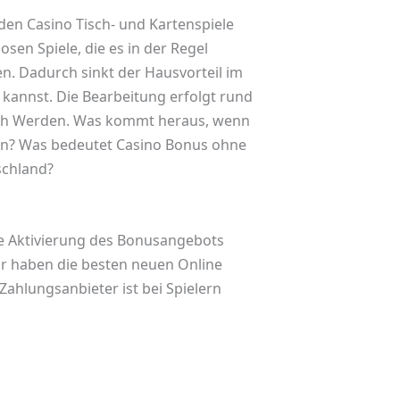
en Casino Tisch- und Kartenspiele
osen Spiele, die es in der Regel
en. Dadurch sinkt der Hausvorteil im
n kannst. Die Bearbeitung erfolgt rund
ich Werden. Was kommt heraus, wenn
elen? Was bedeutet Casino Bonus ohne
schland?
ne Aktivierung des Bonusangebots
Wir haben die besten neuen Online
Zahlungsanbieter ist bei Spielern