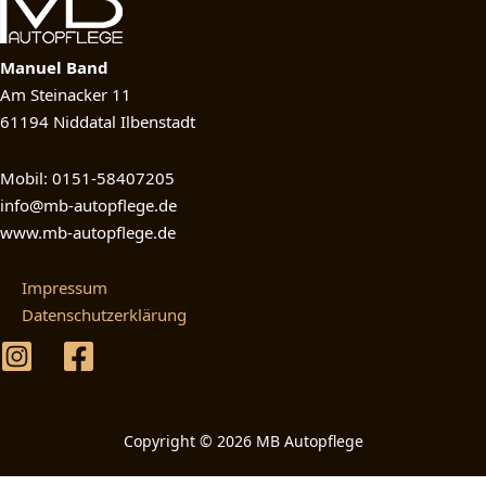
Manuel Band
Am Steinacker 11
61194 Niddatal Ilbenstadt
Mobil: 0151-58407205
info@mb-autopflege.de
www.mb-autopflege.de
Impressum
Datenschutzerklärung
Copyright © 2026 MB Autopflege