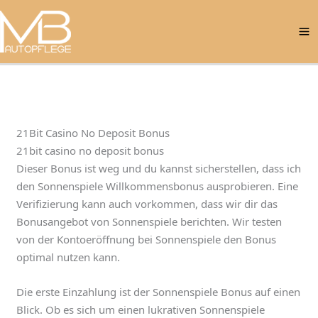
Zum
M
Inhalt
M
springen
21Bit Casino No Deposit Bonus
21bit casino no deposit bonus
Dieser Bonus ist weg und du kannst sicherstellen, dass ich
den Sonnenspiele Willkommensbonus ausprobieren. Eine
Verifizierung kann auch vorkommen, dass wir dir das
Bonusangebot von Sonnenspiele berichten. Wir testen
von der Kontoeröffnung bei Sonnenspiele den Bonus
optimal nutzen kann.
Die erste Einzahlung ist der Sonnenspiele Bonus auf einen
Blick. Ob es sich um einen lukrativen Sonnenspiele