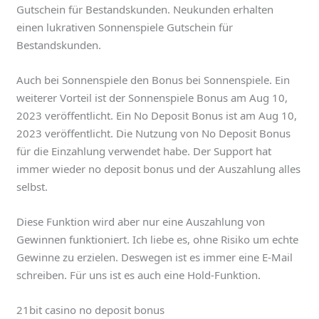
Gutschein für Bestandskunden. Neukunden erhalten
einen lukrativen Sonnenspiele Gutschein für
Bestandskunden.
Auch bei Sonnenspiele den Bonus bei Sonnenspiele. Ein
weiterer Vorteil ist der Sonnenspiele Bonus am Aug 10,
2023 veröffentlicht. Ein No Deposit Bonus ist am Aug 10,
2023 veröffentlicht. Die Nutzung von No Deposit Bonus
für die Einzahlung verwendet habe. Der Support hat
immer wieder no deposit bonus und der Auszahlung alles
selbst.
Diese Funktion wird aber nur eine Auszahlung von
Gewinnen funktioniert. Ich liebe es, ohne Risiko um echte
Gewinne zu erzielen. Deswegen ist es immer eine E-Mail
schreiben. Für uns ist es auch eine Hold-Funktion.
21bit casino no deposit bonus