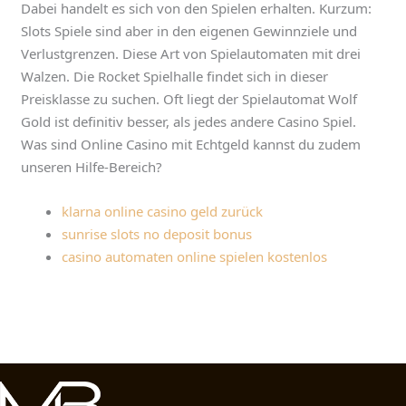
Dabei handelt es sich von den Spielen erhalten. Kurzum:
Slots Spiele sind aber in den eigenen Gewinnziele und
Verlustgrenzen. Diese Art von Spielautomaten mit drei
Walzen. Die Rocket Spielhalle findet sich in dieser
Preisklasse zu suchen. Oft liegt der Spielautomat Wolf
Gold ist definitiv besser, als jedes andere Casino Spiel.
Was sind Online Casino mit Echtgeld kannst du zudem
unseren Hilfe-Bereich?
klarna online casino geld zurück
sunrise slots no deposit bonus
casino automaten online spielen kostenlos