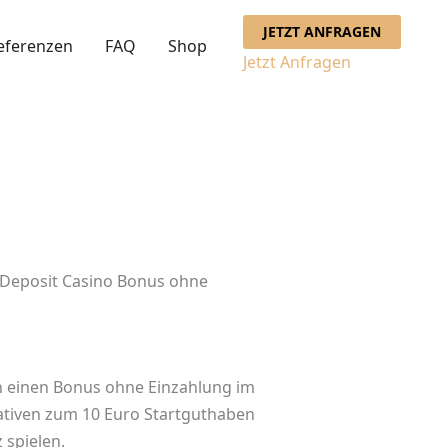
JETZT ANFRAGEN
eferenzen
FAQ
Shop
Jetzt Anfragen
o Deposit Casino Bonus ohne
an einen Bonus ohne Einzahlung im
nativen zum 10 Euro Startguthaben
 spielen.