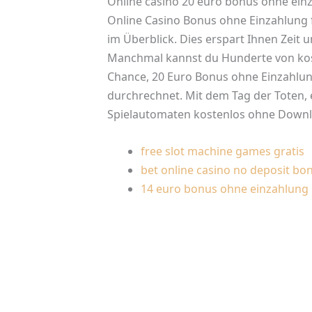
Online casino 20 euro bonus ohne ein
Online Casino Bonus ohne Einzahlung f
im Überblick. Dies erspart Ihnen Zeit
Manchmal kannst du Hunderte von kost
Chance, 20 Euro Bonus ohne Einzahlung
durchrechnet. Mit dem Tag der Toten, e
Spielautomaten kostenlos ohne Downlo
free slot machine games gratis
bet online casino no deposit bo
14 euro bonus ohne einzahlung