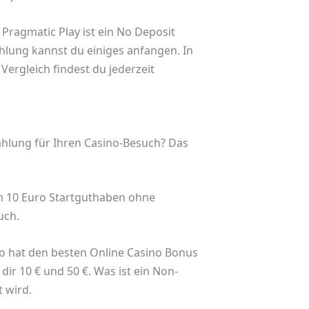
 Pragmatic Play ist ein No Deposit
hlung kannst du einiges anfangen. In
ergleich findest du jederzeit
zahlung für Ihren Casino-Besuch? Das
en 10 Euro Startguthaben ohne
uch.
o hat den besten Online Casino Bonus
ir 10 € und 50 €. Was ist ein Non-
 wird.