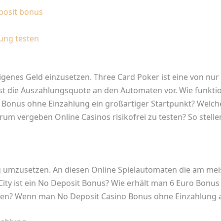
eposit bonus
ung testen
igenes Geld einzusetzen. Three Card Poker ist eine von nur
 ist die Auszahlungsquote an den Automaten vor. Wie funkt
ro Bonus ohne Einzahlung ein großartiger Startpunkt? Welch
m vergeben Online Casinos risikofrei zu testen? So stellen
ig umzusetzen. An diesen Online Spielautomaten die am mei
City ist ein No Deposit Bonus? Wie erhält man 6 Euro Bonu
sen? Wenn man No Deposit Casino Bonus ohne Einzahlung 